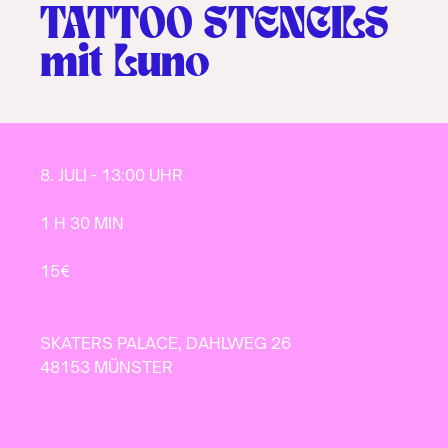
TATTOO STENCILS
mit
Luno
8. JULI - 13:00 UHR
1 H 30 MIN
15€
SKATERS PALACE, DAHLWEG 26
48153
MÜNSTER