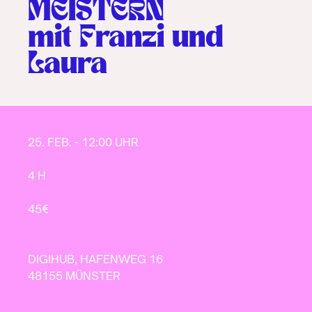
MEISTERN
mit
Franzi und
Laura
25. FEB. - 12:00 UHR
4 H
45€
DIGIHUB, HAFENWEG 16
48155
MÜNSTER